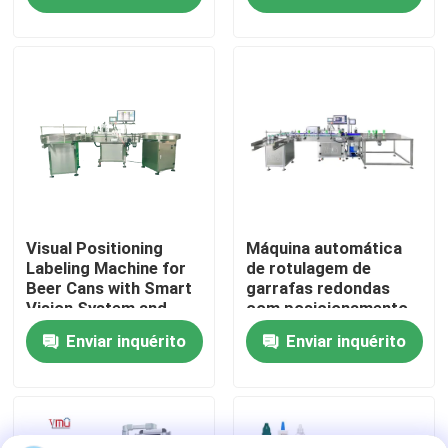
Sobre nós
Excursão da fábrica
Controle da qualidade
Contacte-nos
Visual Positioning
Máquina automática
Labeling Machine for
de rotulagem de
Beer Cans with Smart
garrafas redondas
Vision System and
com posicionamento
Notícia
High Speed (1200-
de câmara visual
Enviar inquérito
Enviar inquérito
2400 Cans/Minute) for
Precision Placement
Peça umas citações
(<1mm)
máquina de etiquetas automática