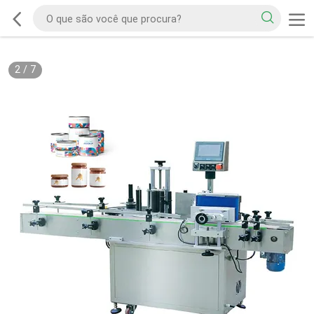
2
/
7