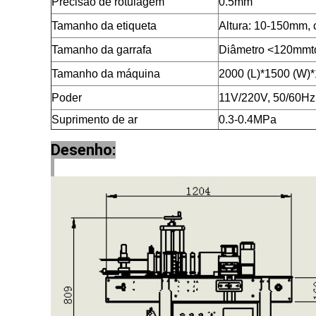
Precisão de rotulagem
0.5mm
Tamanho da etiqueta
Altura: 10-150mm,
Tamanho da garrafa
Diâmetro
<
120mmto
Tamanho da máquina
2000 (L)*1500 (W)*
Poder
11V/220V, 50/60H
Suprimento de ar
0.3-0.4MPa
Desenho: