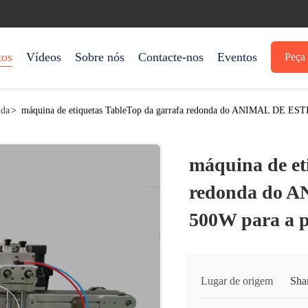
tos
Vídeos
Sobre nós
Contacte-nos
Eventos
Peça 
nda
>
máquina de etiquetas TableTop da garrafa redonda do ANIMAL DE ES
máquina de et
redonda do
500W para a p
Lugar de origem
Sha