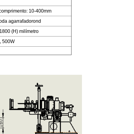
 comprimento: 10-400mm
da agarrafadorond
1800 (H) milímetro
z, 500W