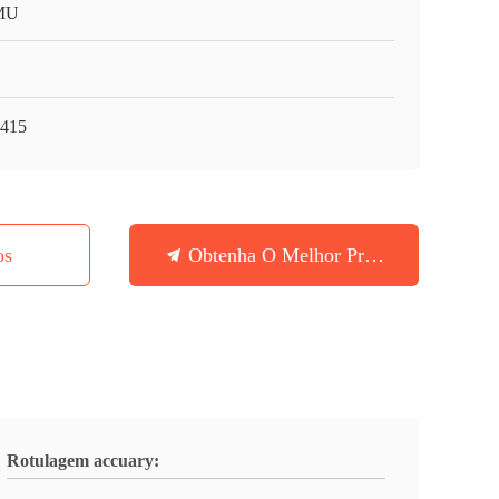
MU
415
os
Obtenha O Melhor Preço
Rotulagem accuary: