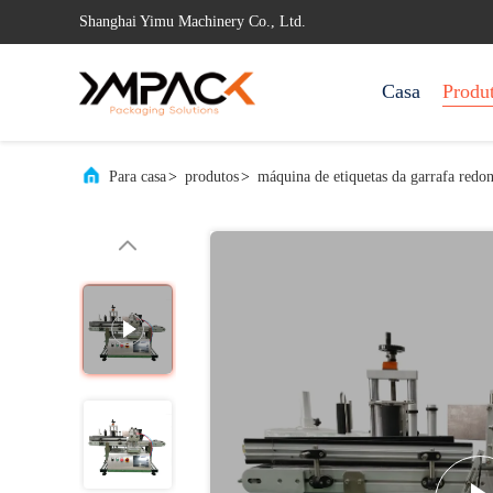
Shanghai Yimu Machinery Co., Ltd.
Casa
Produ
Para casa
>
produtos
>
máquina de etiquetas da garrafa redo