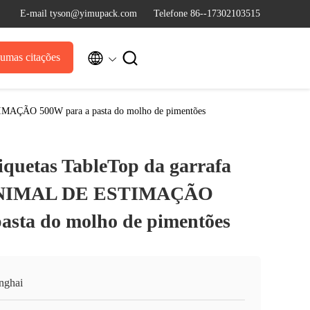
E-mail tyson@yimupack.com
Telefone 86--17302103515


umas citações
TIMAÇÃO 500W para a pasta do molho de pimentões
iquetas TableTop da garrafa
 ANIMAL DE ESTIMAÇÃO
asta do molho de pimentões
nghai