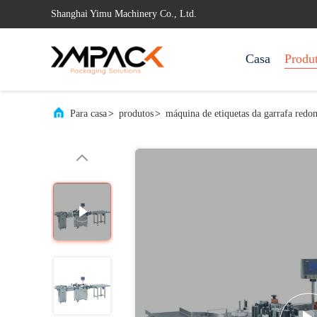
Shanghai Yimu Machinery Co., Ltd.
Casa
Produ
Para casa
>
produtos
>
máquina de etiquetas da garrafa redo