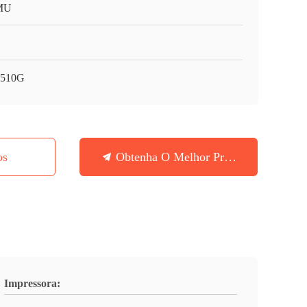
MU
510G
os
Obtenha O Melhor Preço
Impressora: