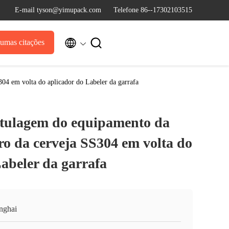
E-mail tyson@yimupack.com
Telefone 86--17302103515


umas citações
304 em volta do aplicador do Labeler da garrafa
otulagem do equipamento da
ro da cerveja SS304 em volta do
abeler da garrafa
nghai