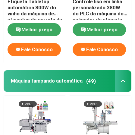
Etiqueta Tabletop
Controle liso em linha
automática 800W do
personalizado 380W
vinho da máquina de
do PLC da máquina do
Máquina tampando de enchimento
etiquetas da garrafa de
aplicador da etiqueta
comprimido de
do écran sensível
Melhor preço
Melhor preço
WEINVIEW
Máquina da selagem da indução
Fale Conosco
Fale Conosco
máquina de enchimento de líquidos
Máquina de enchimento do molho
Máquina tampando automática
(49)
Acessórios da máquina de etiquetas
Aplicador semi automático da etiqueta
Rótulo de embalagem personalizado