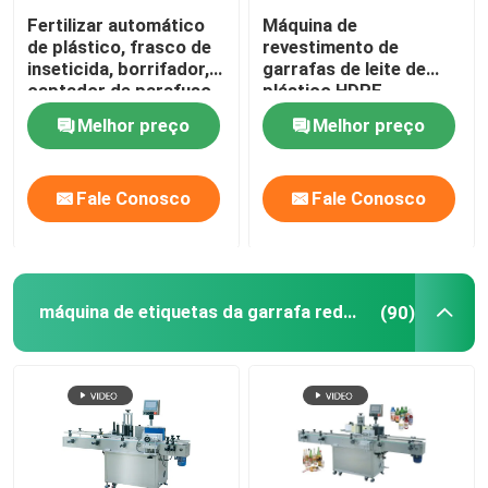
Fertilizar automático
Máquina de
de plástico, frasco de
revestimento de
inseticida, borrifador,
garrafas de leite de
captador de parafuso,
plástico HDPE
máquina de tampar, 4
Melhor preço
Melhor preço
rodas
Fale Conosco
Fale Conosco
máquina de etiquetas da garrafa redonda
(90)