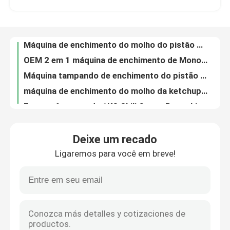
Máquina de enchimento do molho do pistão do cilindro do ODM Automaitc para a selagem da garrafa
OEM 2 em 1 máquina de enchimento de Monoblock para o tubo de ensaio da gota de olho 15ml
Sobre nós
Máquina tampando de enchimento do pistão automático para o mel da manteiga da ketchup
máquina de enchimento do molho da ketchup da soja 500g para tampar da garrafa do ANIMAL DE ESTIMAÇÃO
Excursão da fábrica
Engarrafamento de 1KG Chili Sauce Paste Liquid Automatic e máquina tampando 2500bottles/Hr
Máquina tampando de enchimento Vape do óleo eletrônico do PBF HMI para a garrafa do conta-gotas de olho 30ml
Controle da qualidade
OEM máquina de enchimento líquida semi automática de 1 litro para a embalagem dos inseticidas da garrafa de água
Do vácuo automático do vinagre de Monoblock 1L capsulador de enchimento líquido do enchimento da garrafa do equipamento
Contacte-nos
enchimento líquido automático da garrafa da gravidade do álcool da máquina de enchimento 1000ml-5000ml
Deixe um recado
Enchimento servo da máquina de enchimento do molho picante de quatro bocais para Honey Bottling
Ligaremos para você em breve!
Bomba de pistão servo programável de Olive Oil Sauce Filling Machine 2500ml do girassol
Notícia
Máquina 200ml-5000ml da selagem da garrafa de óleo do motor do lubrificante de CBD
Auto máquina de enchimento Olive Oil Bottle Filler do óleo do pistão 500g
Peça umas citações
Máquina de engarrafamento asséptica 50ml-5000ml do champô automático do vinho
Álcool de etilo Juice Aseptic Liquid Filling Machine 30ml 50ml 100ml
máquina de etiquetas automática