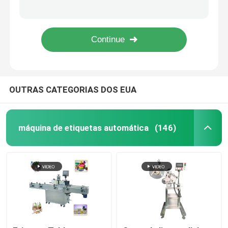
Máquina de enchimento tampando do sabão líquido do PLC da máquina da garrafa automática linear da manteiga do lubrificante
máquina de enchimento 680ml líquida automática Peristaltic para o Sanitizer da mão do champô
Máquina tampando automática
Máquina de engarrafamento automática do pistão 3L para o agente de limpeza do detergente para a roupa
máquina de cozimento comestível do enchimento do óleo 600kg vegetal para Olive Peanut Colza 50bottles/Min
máquina de etiquetas da garrafa redonda
OUTRAS CATEGORIAS DOS EUA
Máquina de etiquetas quadrada da garrafa
Máquina de etiquetas da superfície plana
máquina de etiquetas automática
(146)
máquina de etiquetas do saco
máquina de etiquetas do tubo de ensaio
Máquina de rotulagem de impressão