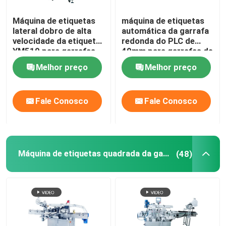
Máquina de etiquetas
máquina de etiquetas
lateral dobro de alta
automática da garrafa
velocidade da etiqueta
redonda do PLC de
YM510 para garrafas
40mm para garrafas de
10mm-300mm
água de vidro plásticas
Melhor preço
Melhor preço
do ANIMAL DE
ESTIMAÇÃO
Fale Conosco
Fale Conosco
Máquina de etiquetas quadrada da garrafa
(48)