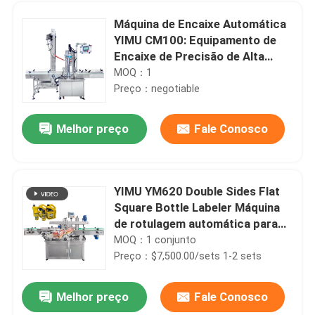
Máquina de Encaixe Automática
YIMU CM100: Equipamento de
Encaixe de Precisão de Alta
Eficiência para Produção em
MOQ：1
Massa
Preço：negotiable
Melhor preço
Fale Conosco
YIMU YM620 Double Sides Flat
Square Bottle Labeler Máquina
Casa
de rotulagem automática para
garrafas de óleo lubrificante
MOQ：1 conjunto
Preço：$7,500.00/sets 1-2 sets
Produtos
Melhor preço
Fale Conosco
Máquina de enchimento líquida volumétrico tampando líquida para 500g Honey Jam Jar
Vídeos