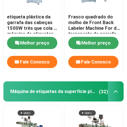
etiqueta plástica da
Frasco quadrado do
garrafa das cabeças
molho de Front Back
1500W três que cola a
Labeler Machine For do
máquina de etiquetas
transporte de garrafa
automática da etiqueta
do vinho
Melhor preço
Melhor preço
da máquina
Fale Conosco
Fale Conosco
Máquina de etiquetas da superfície plana
(32)