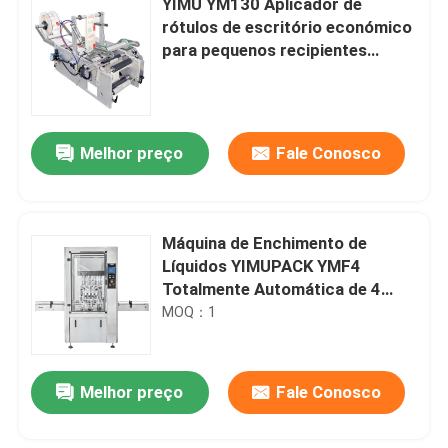
YIMU YM130 Aplicador de
rótulos de escritório económico
para pequenos recipientes
redondos
Melhor preço
Fale Conosco
Máquina de Enchimento de
Líquidos YIMUPACK YMF4
Totalmente Automática de 4
Bicos: Solução de Bomba
MOQ：1
Gravitacional/Peristáltica de
Alta Precisão
Melhor preço
Fale Conosco