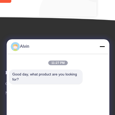
Alvin
11:27 PM
Eventos
Good day, what product are you looking 
Peça umas citações
for?
Casos
Telefone 86--17302103515
Notícias
Fax 86--15921163554



