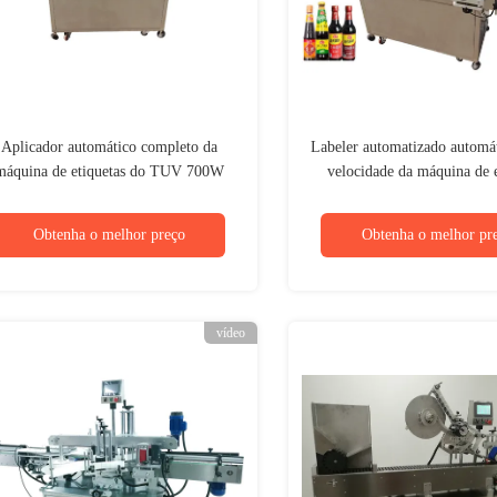
Aplicador automático completo da
Labeler automatizado automát
máquina de etiquetas do TUV 700W
velocidade da máquina de e
para a garrafa redonda do frasco do
400KG para a água Juice Ja
ANIMAL DE ESTIMAÇÃO
Obtenha o melhor preço
Obtenha o melhor pr
vídeo