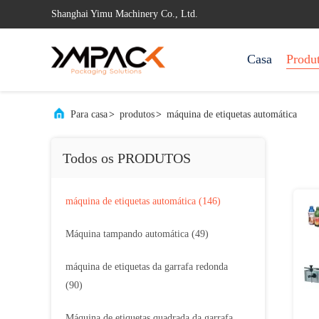
Shanghai Yimu Machinery Co., Ltd.
Casa
Produ
Para casa
>
produtos
>
máquina de etiquetas automática
Todos os PRODUTOS
máquina de etiquetas automática
(146)
Máquina tampando automática
(49)
máquina de etiquetas da garrafa redonda
(90)
Máquina de etiquetas quadrada da garrafa