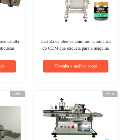
ico de alta
Garrafa de óleo de alumínio automática
tiquetas
do ODM que etiqueta para a máquina
r da lata
700W das garrafas redondas
eço
Obtenha o melhor preço
vídeo
vídeo