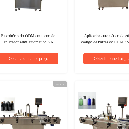
Envoltório do ODM em torno do
Aplicador automático da et
aplicador semi automático 30-
código de barras do OEM SS
0bottles/Min da máquina de etiquetas
garrafa de cerveja de vidro r
Obtenha o melhor preço
Obtenha o melhor pr
vídeo