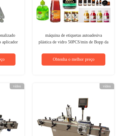
onalizado
máquina de etiquetas autoadesiva
 aplicador
plástica de vidro 50PCS/min de Bopp da
sível
cubeta de vinho 1phase
eço
Obtenha o melhor preço
vídeo
vídeo