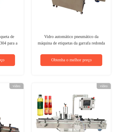
iqueta de
Vidro automático pneumático da
304 para a
máquina de etiquetas da garrafa redonda
edonda lisa
para a lata cosmética 300KG do frasco
eço
Obtenha o melhor preço
vídeo
vídeo