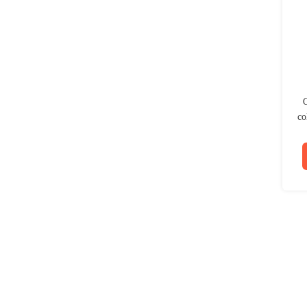
O
co
e