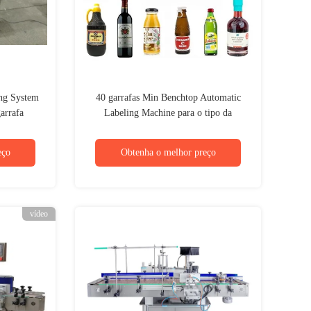
ing System
40 garrafas Min Benchtop Automatic
arrafa
Labeling Machine para o tipo da
braçadeira do frasco da pimenta
eço
Obtenha o melhor preço
vídeo