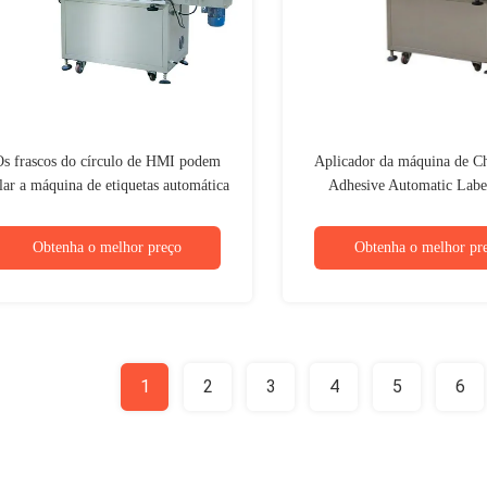
s frascos do círculo de HMI podem
Aplicador da máquina de Ch
lar a máquina de etiquetas automática
Adhesive Automatic Labe
mpresas de rotulagem farmacêuticas
ketchup em volta de Juice
Obtenha o melhor preço
Obtenha o melhor pr
1
2
3
4
5
6