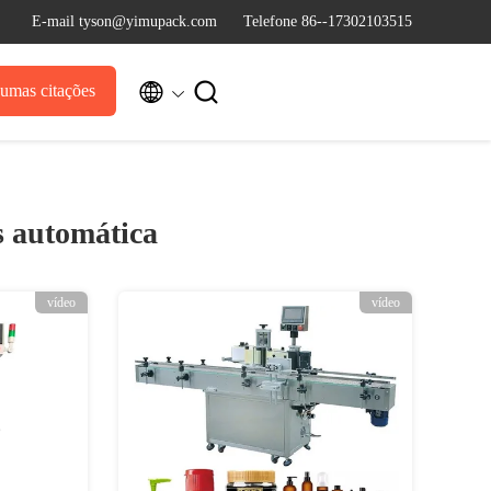
E-mail tyson@yimupack.com
Telefone 86--17302103515


umas citações
s automática
vídeo
vídeo