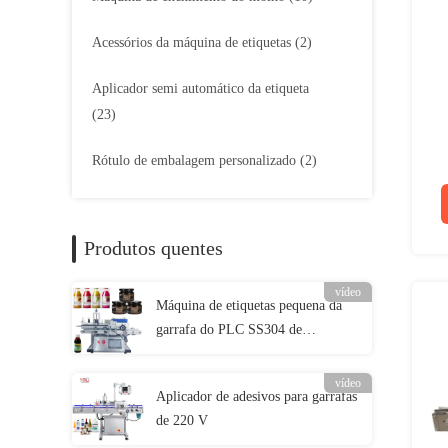
Acessórios da máquina de etiquetas
(2)
Aplicador semi automático da etiqueta
(23)
Rótulo de embalagem personalizado
(2)
10
Produtos quentes
vídeo
Máquina de etiquetas pequena da
garrafa do PLC SS304 de
Mitsubishi aplicador automático da
etiqueta para o plástico do
vídeo
Aplicador de adesivos para garrafas
ANIMAL DE ESTIMAÇÃO das
de 220 V
garrafas