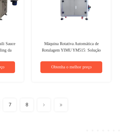
ili Sauce
Máquina Rotativa Automática de
ling da
Rotulagem YIMU YM515: Solução
 Bottle
Industrial de Alta Velocidade e Precisão
para Produção em Massa
eço
Obtenha o melhor preço
7
8