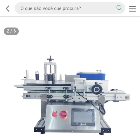
2
/
6