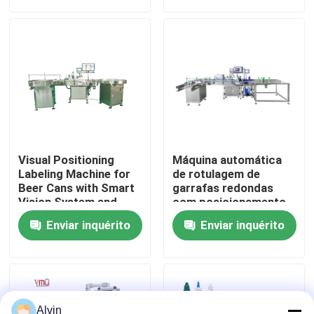
Sobre nós
Excursão da fábrica
Controle da qualidade
Visual Positioning
Máquina automática
Contacte-nos
Labeling Machine for
de rotulagem de
Beer Cans with Smart
garrafas redondas
Vision System and
com posicionamento
High Speed (1200-
de câmara visual
Notícia
Enviar inquérito
Enviar inquérito
2400 Cans/Minute) for
Precision Placement
(<1mm)
Peça umas citações
máquina de etiquetas automática
Alvin