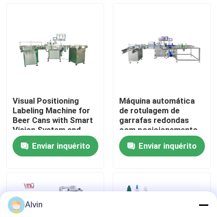
Sobre nós
Excursão da fábrica
Controle da qualidade
Visual Positioning
Máquina automática
Labeling Machine for
de rotulagem de
Contacte-nos
Beer Cans with Smart
garrafas redondas
Vision System and
com posicionamento
High Speed (1200-
de câmara visual
Enviar inquérito
Enviar inquérito
2400 Cans/Minute) for
Notícia
Precision Placement
(<1mm)
Peça umas citações
Alvin
máquina de etiquetas automática