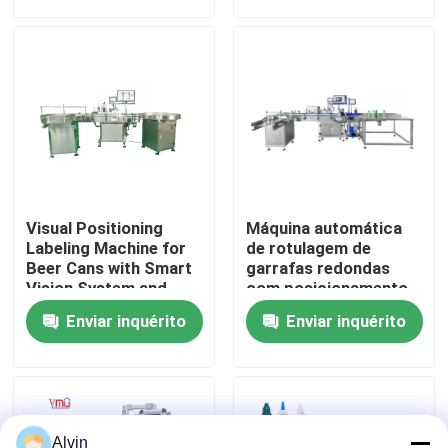
Sobre nós
Excursão da fábrica
Controle da qualidade
Visual Positioning
Máquina automática
Contacte-nos
Labeling Machine for
de rotulagem de
Beer Cans with Smart
garrafas redondas
Vision System and
com posicionamento
High Speed (1200-
de câmara visual
Notícia
Enviar inquérito
Enviar inquérito
2400 Cans/Minute) for
Precision Placement
(<1mm)
Peça umas citações
máquina de etiquetas automática
Alvin