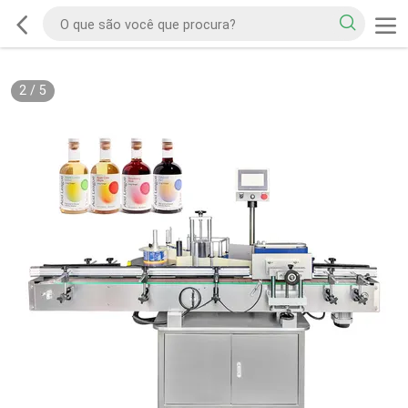
2
/
5