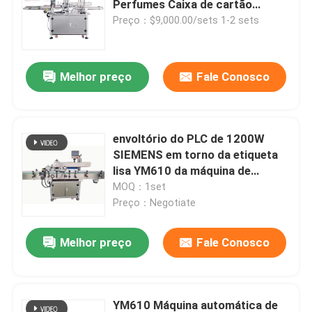
Perfumes Caixa de cartão
Corner Sealing Label Machine
Preço：$9,000.00/sets 1-2 sets
Máquina tampando de enchimento
Melhor preço
Fale Conosco
Máquina da selagem da indução
máquina de enchimento de líquidos
envoltório do PLC de 1200W
SIEMENS em torno da etiqueta
Máquina de enchimento do molho
lisa YM610 da máquina de
etiquetas da garrafa para
MOQ：1set
farmacêutico
Preço：Negotiate
Acessórios da máquina de etiquetas
Melhor preço
Fale Conosco
Aplicador semi automático da etiqueta
Rótulo de embalagem personalizado
YM610 Máquina automática de