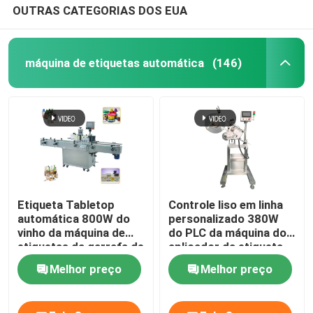
OUTRAS CATEGORIAS DOS EUA
máquina de etiquetas automática
(146)
Etiqueta Tabletop
Controle liso em linha
automática 800W do
personalizado 380W
vinho da máquina de
do PLC da máquina do
etiquetas da garrafa de
aplicador da etiqueta
comprimido de
do écran sensível
Melhor preço
Melhor preço
WEINVIEW