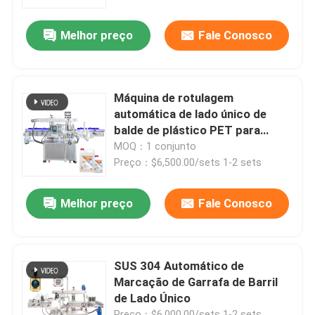
Melhor preço
Fale Conosco
Sobre nós
Excursão da fábrica
Máquina de rotulagem
automática de lado único de
Controle da qualidade
balde de plástico PET para
detergente de roupa YM610
MOQ：1 conjunto
Preço：$6,500.00/sets 1-2 sets
Contacte-nos
Melhor preço
Fale Conosco
Notícia
Peça umas citações
SUS 304 Automático de
Marcação de Garrafa de Barril
de Lado Único
máquina de etiquetas automática
Preço：$6,000.00/sets 1-2 sets