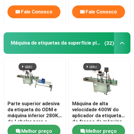
ESTIMAÇÃO
Fale Conosco
Fale Conosco
Máquina de etiquetas da superfície plana
(32)
Parte superior adesiva
Máquina de alta
da etiqueta do ODM e
velocidade 400W do
máquina inferior 280KG
aplicador da etiqueta
do Labeler para a
do frasco da máquina
garrafa quadrada
do fabricante da
Melhor preço
Melhor preço
etiqueta da garrafa