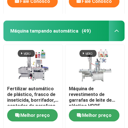
Fale Conosco
Fale Conosco
Máquina tampando automática
(49)
Fertilizar automático
Máquina de
de plástico, frasco de
revestimento de
inseticida, borrifador,
garrafas de leite de
captador de parafuso,
plástico HDPE
máquina de tampar, 4
Melhor preço
Melhor preço
rodas