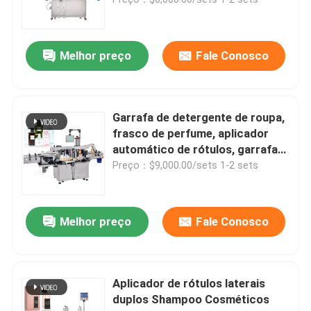
Máquina tampando automática
Melhor preço
Fale Conosco
máquina de etiquetas da garrafa redonda
Garrafa de detergente de roupa,
Máquina de etiquetas quadrada da garrafa
frasco de perfume, aplicador
automático de rótulos, garrafa
retangular, máquina de
Preço：$9,000.00/sets 1-2 sets
Máquina de etiquetas da superfície plana
rotulagem adesiva de dois lados
máquina de etiquetas do saco
Melhor preço
Fale Conosco
máquina de etiquetas do tubo de ensaio
Aplicador de rótulos laterais
duplos Shampoo Cosméticos
Máquina de rotulagem de impressão