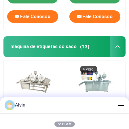
Fale Conosco
Fale Conosco
máquina de etiquetas do saco
(13)
Máquina de etiquetas
YM210D Aplicador
Alvin
350mm do saco da
automático de
caixa da caixa do fruto
etiquetas para sacos
pequeno 800W
de plástico Mylar
5:31 AM
Pouch com impressora