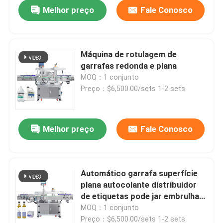
Melhor preço
Fale Conosco
Máquina de rotulagem de
garrafas redonda e plana
MOQ：1 conjunto
Preço：$6,500.00/sets 1-2 sets
Melhor preço
Fale Conosco
Casa
Automático garrafa superfície
plana autocolante distribuidor
Produtos
de etiquetas pode jar embrulhar
em torno de máquina de
MOQ：1 conjunto
rotulagem
Vídeos
Preço：$6,500.00/sets 1-2 sets