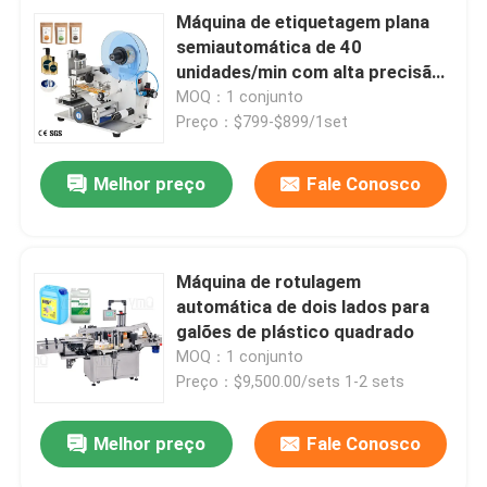
Máquina de etiquetagem plana
semiautomática de 40
unidades/min com alta precisão
para aplicador de etiqueta de
MOQ：1 conjunto
caixa de embalagem de papelão
Preço：$799-$899/1set
plano
Melhor preço
Fale Conosco
Máquina de rotulagem
automática de dois lados para
galões de plástico quadrado
MOQ：1 conjunto
Preço：$9,500.00/sets 1-2 sets
Melhor preço
Fale Conosco