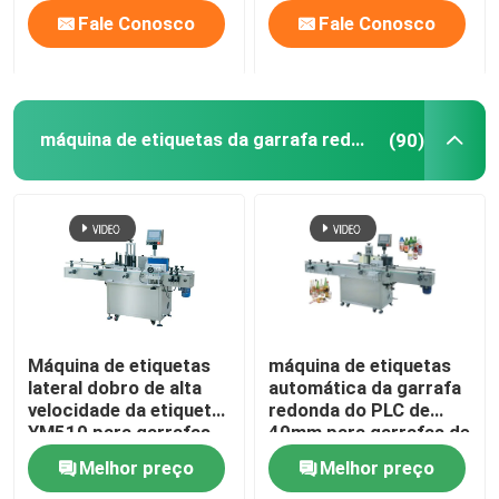
Fale Conosco
Fale Conosco
máquina de etiquetas da garrafa redonda
(90)
Máquina de etiquetas
máquina de etiquetas
lateral dobro de alta
automática da garrafa
velocidade da etiqueta
redonda do PLC de
YM510 para garrafas
40mm para garrafas de
10mm-300mm
água de vidro plásticas
Melhor preço
Melhor preço
do ANIMAL DE