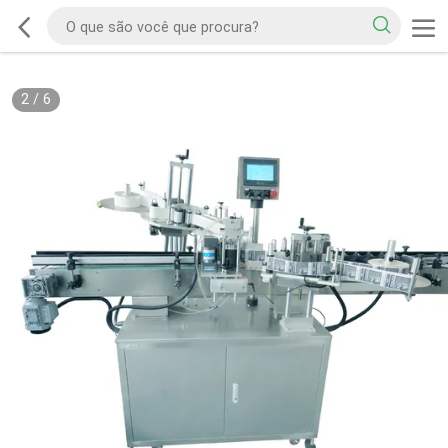
2
/
6