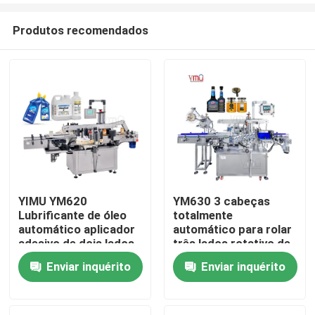
Produtos recomendados
YIMU YM620
YM630 3 cabeças
Lubrificante de óleo
totalmente
Casa
automático aplicador
automático para rolar
adesivo de dois lados
três lados rotativo de
para garrafas de
garrafa quadrada
Enviar inquérito
Enviar inquérito
Produtos
detergente de roupa
Vídeos