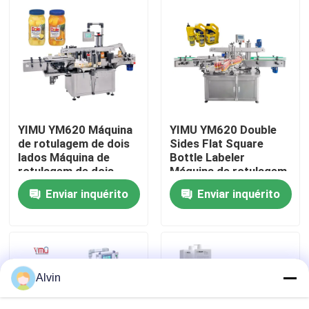
Sobre nós
Excursão da fábrica
Controle da qualidade
YIMU YM620 Máquina
YIMU YM620 Double
de rotulagem de dois
Sides Flat Square
lados Máquina de
Bottle Labeler
Contacte-nos
rotulagem de dois
Máquina de rotulagem
lados para garrafas
automática para
Enviar inquérito
Enviar inquérito
quadradas
garrafas de óleo
lubrificante
Notícia
Peça umas citações
Alvin
máquina de etiquetas automática