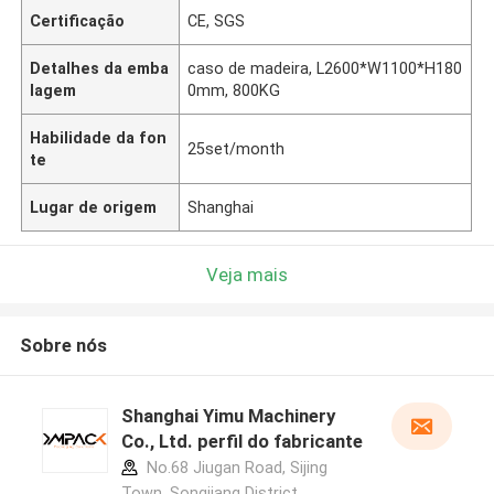
Certificação
CE, SGS
Detalhes da emba
caso de madeira, L2600*W1100*H180
lagem
0mm, 800KG
Habilidade da fon
25set/month
te
Lugar de origem
Shanghai
Veja mais
Sobre nós
Shanghai Yimu Machinery
Co., Ltd. perfil do fabricante
No.68 Jiugan Road, Sijing
Town, Songjiang District,