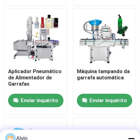
Sobre nós
Excursão da fábrica
Controle da qualidade
Aplicador Pneumático
Máquina tampando da
Contacte-nos
de Alimentador de
garrafa automática
Garrafas
Notícia
Enviar inquérito
Enviar inquérito
Peça umas citações
máquina de etiquetas automática
Alvin