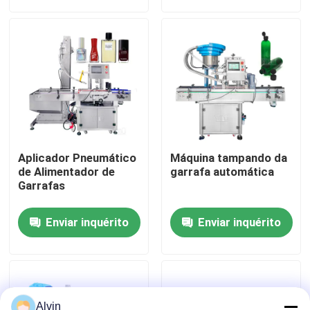
Sobre nós
Excursão da fábrica
Controle da qualidade
Aplicador Pneumático
Máquina tampando da
Contacte-nos
de Alimentador de
garrafa automática
Garrafas
Notícia
Enviar inquérito
Enviar inquérito
Peça umas citações
máquina de etiquetas automática
Alvin