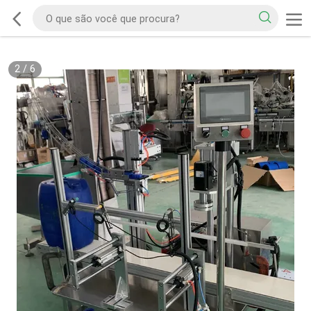
2
/
6