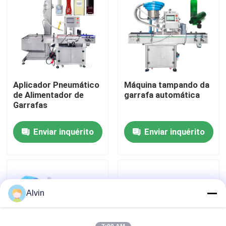
Sobre nós
Excursão da fábrica
Aplicador Pneumático
Máquina tampando da
Controle da qualidade
de Alimentador de
garrafa automática
Garrafas
Contacte-nos
Enviar inquérito
Enviar inquérito
Notícia
Peça umas citações
Alvin
máquina de etiquetas automática