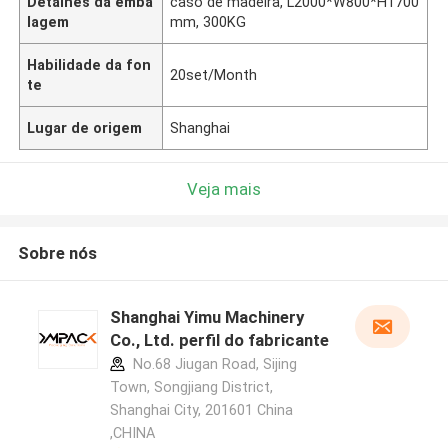
Detalhes da emba
caso de madeira, L2000*W800*H1700
lagem
mm, 300KG
Habilidade da fon
20set/Month
te
Lugar de origem
Shanghai
Veja mais
Sobre nós
Shanghai Yimu Machinery
Co., Ltd. perfil do fabricante
No.68 Jiugan Road, Sijing
Town, Songjiang District,
Shanghai City, 201601 China
,CHINA