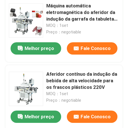
Máquina automática
eletromagnética do aferidor da
indução da garrafa da tabuleta
para a selagem do tampão
MOQ：1set
Preço：negotiable
Melhor preço
Fale Conosco
Aferidor contínuo da indução da
bebida de alta velocidade para
os frascos plásticos 220V
MOQ：1set
Preço：negotiable
Melhor preço
Fale Conosco