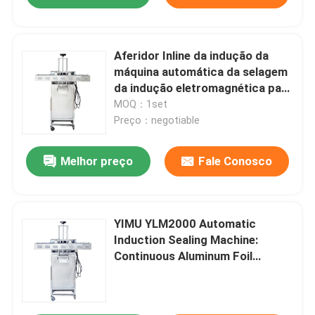
Aferidor Inline da indução da
máquina automática da selagem
da indução eletromagnética para
a garrafa plástica
MOQ：1set
Preço：negotiable
Melhor preço
Fale Conosco
YIMU YLM2000 Automatic
Induction Sealing Machine:
Continuous Aluminum Foil
Sealing for Bottles