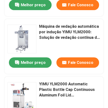
Melhor preço
Fale Conosco
Máquina de vedação automática
por indução YIMU YLM2000:
Solução de vedação contínua de
folha de alumínio para garrafas
Melhor preço
Fale Conosco
Casa
YIMU YLM2000 Automatic
Plastic Bottle Cap Continuous
Produtos
Aluminum Foil Lid
Electromagnetic Induction Heat
Sealing Machine
Vídeos