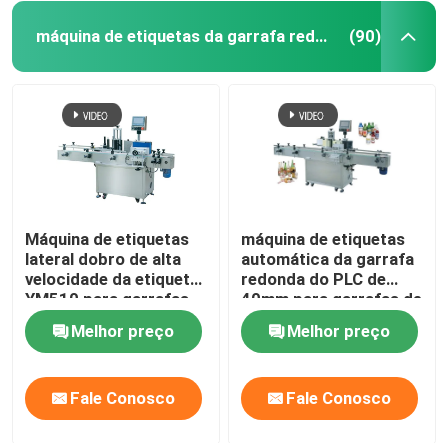
máquina de etiquetas da garrafa redonda
(90)
Máquina de etiquetas
máquina de etiquetas
lateral dobro de alta
automática da garrafa
velocidade da etiqueta
redonda do PLC de
YM510 para garrafas
40mm para garrafas de
10mm-300mm
água de vidro plásticas
Melhor preço
Melhor preço
do ANIMAL DE
ESTIMAÇÃO
Fale Conosco
Fale Conosco