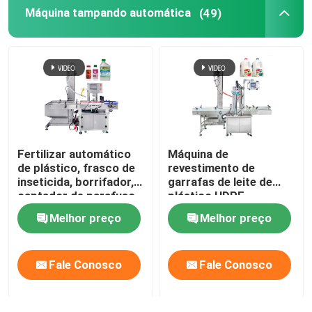
Máquina tampando automática
(49)
Fertilizar automático
Máquina de
de plástico, frasco de
revestimento de
inseticida, borrifador,
garrafas de leite de
captador de parafuso,
plástico HDPE
máquina de tampar, 4
Melhor preço
Melhor preço
rodas
Fale Conosco
Fale Conosco