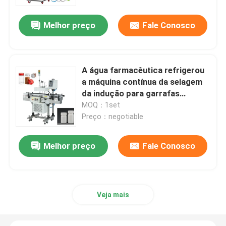
Melhor preço
Fale Conosco
Sobre nós
Excursão da fábrica
A água farmacêutica refrigerou
a máquina contínua da selagem
Controle da qualidade
da indução para garrafas
plásticas
MOQ：1set
Preço：negotiable
Contacte-nos
Melhor preço
Fale Conosco
Notícia
Peça umas citações
Veja mais
máquina de etiquetas automática