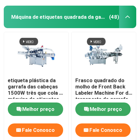
Máquina de etiquetas quadrada da garrafa
(48)
etiqueta plástica da
Frasco quadrado do
garrafa das cabeças
molho de Front Back
1500W três que cola a
Labeler Machine For do
máquina de etiquetas
transporte de garrafa
automática da etiqueta
do vinho
Melhor preço
Melhor preço
da máquina
Fale Conosco
Fale Conosco