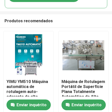
Produtos recomendados
Casa
YIMU YM510 Máquina
Máquina de Rotulagem
automática de
Portátil de Superfície
rotulagem auto-
Plana Totalmente
Produtos
aderente de alta
Automática de Alta
velocidade: precisão
Velocidade YIMU
Enviar inquérito
Enviar inquérito
industrial para
YM210 para Caixas de
Vídeos
garrafas e frascos de
Papelão