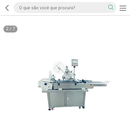
2
/
7