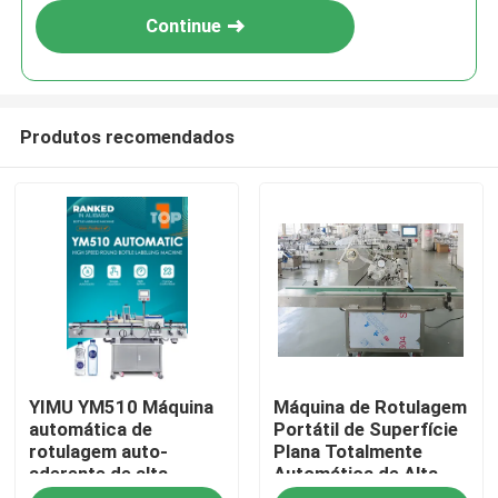
Continue
Produtos recomendados
Casa
YIMU YM510 Máquina
Máquina de Rotulagem
Produtos
automática de
Portátil de Superfície
rotulagem auto-
Plana Totalmente
aderente de alta
Automática de Alta
Vídeos
velocidade: precisão
Velocidade YIMU