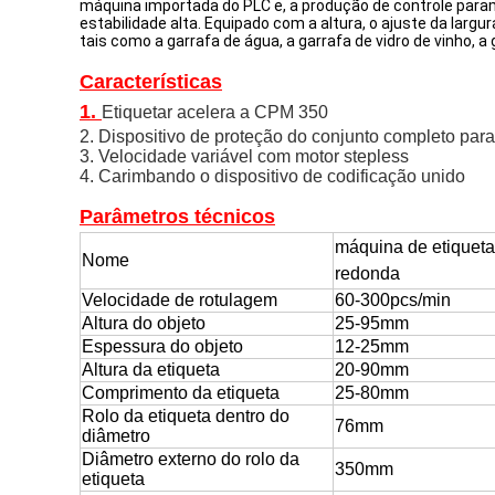
máquina importada do PLC e, a produção de controle para
estabilidade alta. Equipado com a altura, o ajuste da largu
tais como a garrafa de água, a garrafa de vidro de vinho, a 
Características
1.
Etiquetar acelera a CPM 350
2. Dispositivo de proteção do conjunto completo par
3. Velocidade variável com motor stepless
4. Carimbando o dispositivo de codificação unido
Parâmetros técnicos
máquina de etiquetas
Nome
redonda
Velocidade de rotulagem
60-300pcs/min
Altura do objeto
25-95mm
Espessura do objeto
12-25mm
Altura da etiqueta
20-90mm
Comprimento da etiqueta
25-80mm
Rolo da etiqueta dentro do
76mm
diâmetro
Diâmetro externo do rolo da
350mm
etiqueta