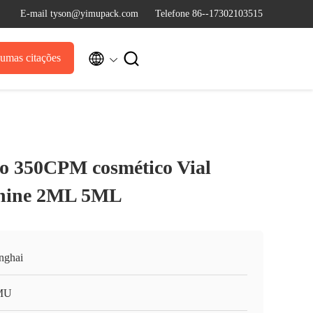
E-mail tyson@yimupack.com
Telefone 86--17302103515


umas citações
bo 350CPM cosmético Vial
chine 2ML 5ML
nghai
MU