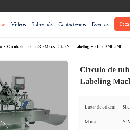
tos
Vídeos
Sobre nós
Contacte-nos
Eventos
Peça 
io
>
Círculo de tubo 350CPM cosmético Vial Labeling Machine 2ML 5ML
Círculo de tu
Labeling Ma
Lugar de origem
Sha
Marca
YI