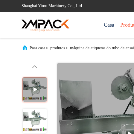
Shanghai Yimu Machinery Co., Ltd.
Casa
Produ
Para casa
>
produtos
>
máquina de etiquetas do tubo de ensa