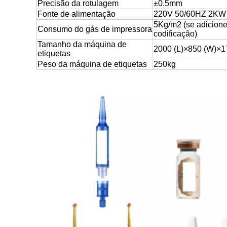
Precisão da rotulagem
±0.5mm
Fonte de alimentação
220V 50/60HZ 2KW
5Kg/m2 (se adicion
Consumo do gás de impressora
codificação)
Tamanho da máquina de
2000 (L)×850 (W)×17
etiquetas
Peso da máquina de etiquetas
250kg