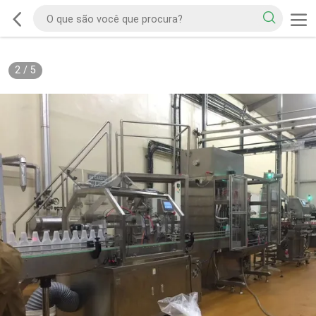
2
/
5