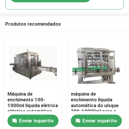
Produtos recomendados
Casa
Máquina de
máquina de
enchimento 100-
enchimento líquida
1000ml líquida elétrica
automática do uísque
Produtos
plástica automática
200-10000ml para a
garrafa pequena
Enviar inquérito
Enviar inquérito
Vídeos