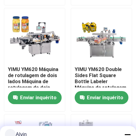
Sobre nós
Excursão da fábrica
Controle da qualidade
YIMU YM620 Máquina
YIMU YM620 Double
Contacte-nos
de rotulagem de dois
Sides Flat Square
lados Máquina de
Bottle Labeler
rotulagem de dois
Máquina de rotulagem
lados para garrafas
automática para
Notícia
Enviar inquérito
Enviar inquérito
quadradas
garrafas de óleo
lubrificante
Peça umas citações
máquina de etiquetas automática
Alvin