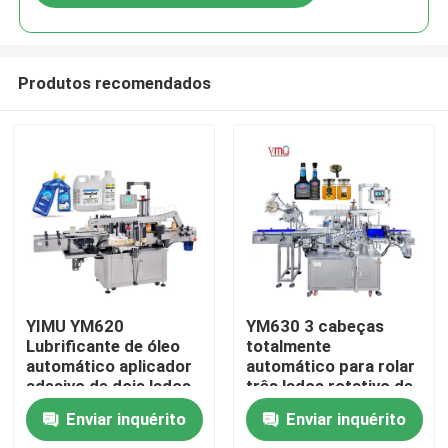
Produtos recomendados
Casa
YIMU YM620
YM630 3 cabeças
Lubrificante de óleo
totalmente
automático aplicador
automático para rolar
Produtos
adesivo de dois lados
três lados rotativo de
para garrafas de
garrafa quadrada
Enviar inquérito
Enviar inquérito
detergente de roupa
Vídeos