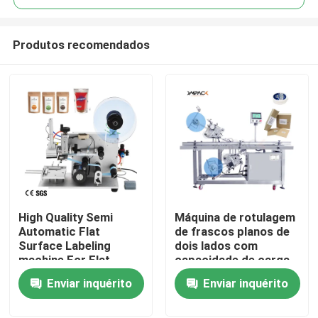
Produtos recomendados
High Quality Semi
Máquina de rotulagem
Casa
Automatic Flat
de frascos planos de
Surface Labeling
dois lados com
machine For Flat
capacidade de carga
Produtos
Bottle Tea Bags
de 350 kg da YIMU
Enviar inquérito
Enviar inquérito
Labeling Applicator
YM220
Vídeos