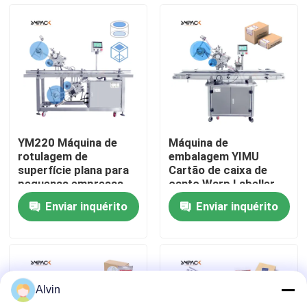
Sobre nós
Excursão da fábrica
Controle da qualidade
YM220 Máquina de
Máquina de
rotulagem de
embalagem YIMU
Contacte-nos
superfície plana para
Cartão de caixa de
pequenas empresas
canto Warp Labeller
superfície plana colar
Enviar inquérito
Enviar inquérito
máquina de rotulagem
Notícia
Peça umas citações
Alvin
máquina de etiquetas automática