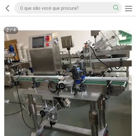
2
/
4