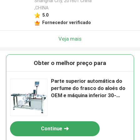
Shanghai City, 201601 China
,CHINA
5.0
Fornecedor verificado
Veja mais
Obter o melhor preço para
Parte superior automática do
perfume do frasco do aloés do
OEM e máquina inferior 30-
100pcs/Min do Labeler
Continue