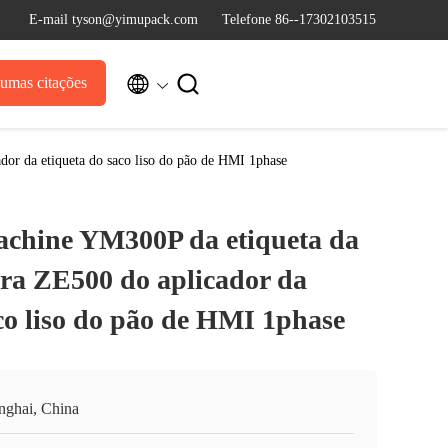
E-mail tyson@yimupack.com
Telefone 86--17302103515


umas citações
dor da etiqueta do saco liso do pão de HMI 1phase
chine YM300P da etiqueta da
bra ZE500 do aplicador da
co liso do pão de HMI 1phase
nghai, China