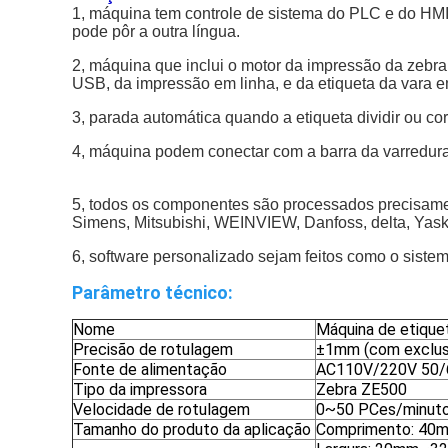
1, máquina tem controle de sistema do PLC e do HMI,
pode pôr a outra língua.
2, máquina que inclui o motor da impressão da zebra
USB, da impressão em linha, e da etiqueta da vara e
3, parada automática quando a etiqueta dividir ou co
4, máquina podem conectar com a barra da varredura
5, todos os componentes são processados precisament
Simens, Mitsubishi, WEINVIEW, Danfoss, delta, Yas
6, software personalizado sejam feitos como o sistem
Parâmetro técnico:
Nome
Máquina de etiquet
Precisão de rotulagem
±1mm (com exclusã
Fonte de alimentação
AC110V/220V 50
Tipo da impressora
Zebra ZE500
Velocidade de rotulagem
0~50 PCes/minuto 
Tamanho do produto da aplicação
Comprimento: 4