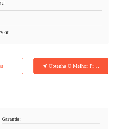
MU
300P
os
Obtenha O Melhor Preço
Garantia: