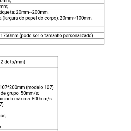
20mm;
0mm;
etiqueta: 20mm~200mm;
ta (largura do papel do corpo): 20mm~100mm;
50mm (pode ser o tamanho personalizado)
(12 dots/mm)
; 107*200mm (modelo 107)
o de grupo: 50mm/s;
primindo máxima: 800mm/s
7)
os;
o