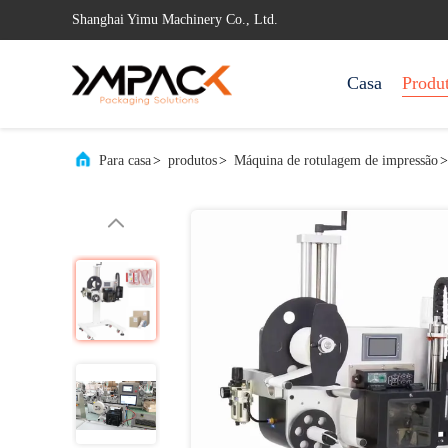
Shanghai Yimu Machinery Co., Ltd.
Casa
Produ
Para casa
>
produtos
>
Máquina de rotulagem de impressão
>