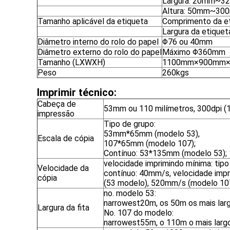
Largura: 20mm~3
Altura: 50mm~30
Tamanho aplicável da etiqueta
Comprimento da 
Largura da etique
Diâmetro interno do rolo do papel
Φ76 ou 40mm
Diâmetro externo do rolo do papel
Máximo Φ360mm
Tamanho (LXWXH)
1100mm×900mm×17
Peso
260kgs
Imprimir técnico:
Cabeça de
53mm ou 110 milímetros, 300dpi 
impressão
Tipo de grupo:
53mm*65mm (modelo 53),
Escala de cópia
107*65mm (modelo 107);
Contínuo: 53*135mm (modelo 53)
velocidade imprimindo mínima: tip
Velocidade da
contínuo: 40mm/s, velocidade im
cópia
(53 modelo), 520mm/s (modelo 10
no. modelo 53:
narrowest20m, os 50m os mais larg
Largura da fita
No. 107 do modelo:
narrowest55m, o 110m o mais larg