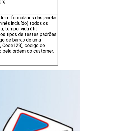
go;
deiro formulários das janelas
chinês incluído) todos os
a, tempo, vida útil,
 os tipos de testes padrões
go de barras de uma
, Code128), código de
do pela ordem do customer.