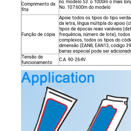
no. modelo 53: o 1000m o mais lon
Comprimento da
No. 107:600m do modelo
fita
Apoie todos os tipos do tipo verda
da letra, língua múltipla do apoio (
tipos de épocas reais variáveis (dat
Função de cópia
frequência, número de lote), todos
complexos, todos os tipos do códi
dimensão (EAN8, EAN13, código 39
barras especial pode ser adiciona
Tensão de
C.A. 90-264V
funcionamento