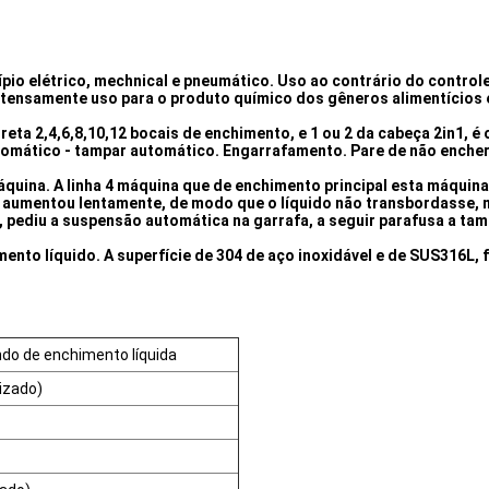
ípio elétrico, mechnical e pneumático. Uso ao contrário do contro
 extensamente uso para o produto químico dos gêneros alimentícios
eta 2,4,6,8,10,12 bocais de enchimento, e 1 ou 2 da cabeça 2in1, é 
tomático - tampar automático. Engarrafamento. Pare de não enche
máquina. A linha 4 máquina que de enchimento principal esta máquin
 aumentou lentamente, de modo que o líquido não transbordasse, n
 pediu a suspensão automática na garrafa, a seguir parafusa a ta
mento líquido. A superfície de 304 de aço inoxidável e de SUS316L, 
do de enchimento líquida
izado)