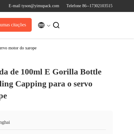
E-mail tyson@yimupack.com
Telefone 86--17302103515


umas citações
servo motor do xarope
da de 100ml E Gorilla Bottle
lling Capping para o servo
pe
nghai