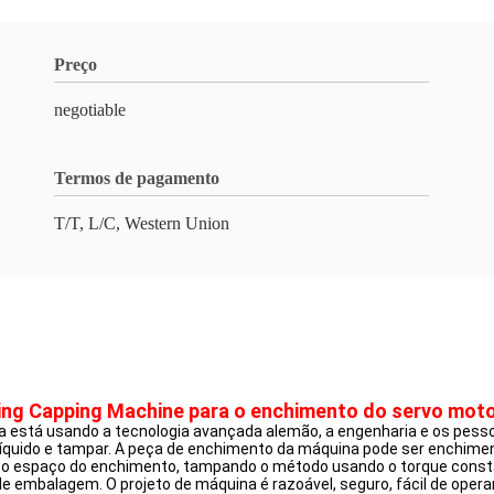
Preço
negotiable
Termos de pagamento
T/T, L/C, Western Union
lling Capping Machine para o enchimento do servo mot
 está usando a tecnologia avançada alemão, a engenharia e os pess
uido e tampar. A peça de enchimento da máquina pode ser enchiment
star o espaço do enchimento, tampando o método usando o torque con
o de embalagem. O projeto de máquina é razoável, seguro, fácil de op