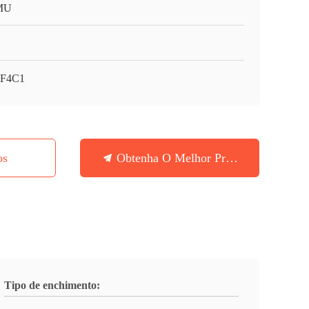
MU
F4C1
os
Obtenha O Melhor Preço
Tipo de enchimento: