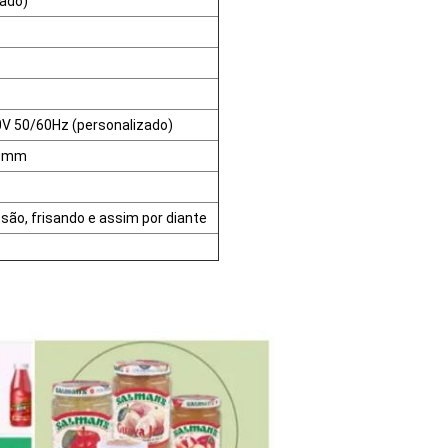
zado)
0V 50/60Hz (personalizado)
00mm
ão, frisando e assim por diante