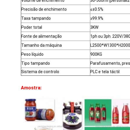
Volume de enchimento
30-500ml (personali
Precisão de enchimento
≤±0.5%
Taxa tampando
≥99.9%
Poder total
3KW
Fonte de alimentação
1ph ou 3ph. 220V/38
Tamanho da máquina
L2500*W1300*H20
Peso líquido
900KG
Tipo tampando
Parafusamento, press
Sistema de controlo
PLC e tela táctil
Amostra: