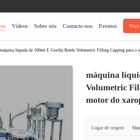
tos
Vídeos
Sobre nós
Contacte-nos
Eventos
Peça 
máquina líquida de 100ml E Gorilla Bottle Volumetric Filling Capping para o 
máquina líqui
Volumetric Fi
motor do xaro
Lugar de origem
Sha