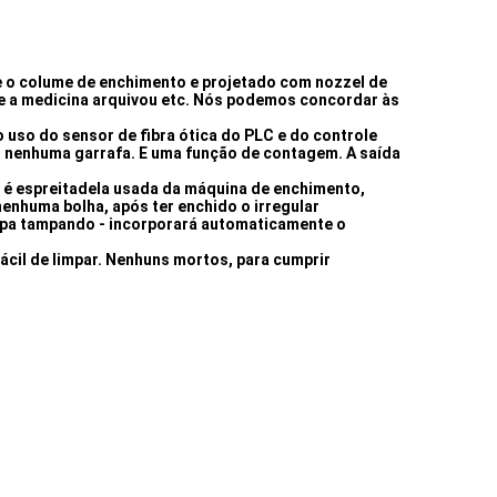
le o colume de enchimento e projetado com nozzel de
 e a medicina arquivou etc. Nós podemos concordar às
o uso do sensor de fibra ótica do PLC e do controle
r nenhuma garrafa. E uma função de contagem. A saída
a é espreitadela usada da máquina de enchimento,
enhuma bolha, após ter enchido o irregular
mpa tampando - incorporará automaticamente o
fácil de limpar. Nenhuns mortos, para cumprir