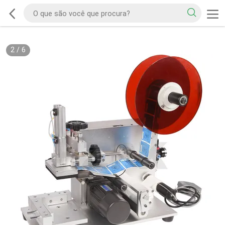
2
/
6