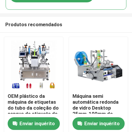
Produtos recomendados
Casa
OEM plástico da
Máquina semi
máquina de etiquetas
automática redonda
do tubo da coleção do
de vidro Desktop
Produtos
sangue da etiqueta da
25mm-100mm do
garrafa redonda do
Labeler da garrafa do
Enviar inquérito
Enviar inquérito
ANIMAL DE
tubo
Vídeos
ESTIMAÇÃO