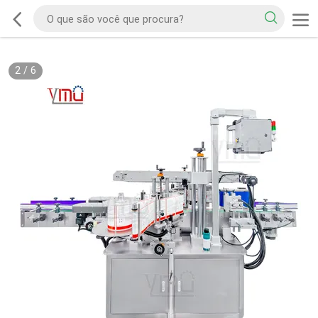
2
/
6