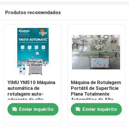
Produtos recomendados
YIMU YM510 Máquina
Máquina de Rotulagem
automática de
Portátil de Superfície
Casa
rotulagem auto-
Plana Totalmente
aderente de alta
Automática de Alta
velocidade: precisão
Velocidade YIMU
Enviar inquérito
Enviar inquérito
Produtos
industrial para
YM210 para Caixas de
garrafas e frascos de
Papelão
várias formas
Vídeos